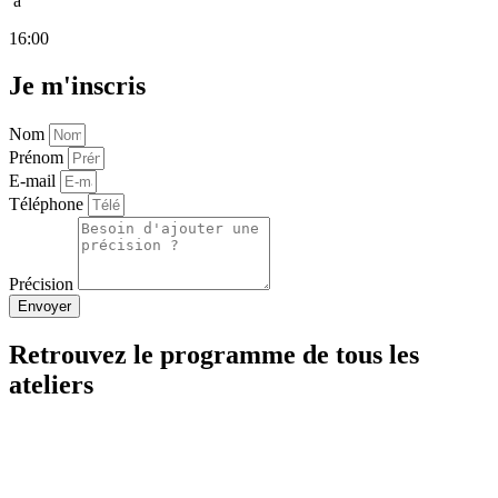
à
16:00
Je m'inscris
Nom
Prénom
E-mail
Téléphone
Précision
Envoyer
Retrouvez le programme de tous les
ateliers